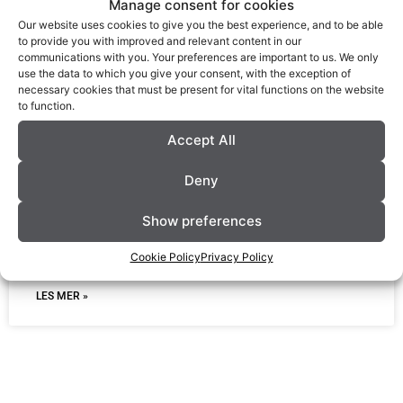
Manage consent for cookies
Our website uses cookies to give you the best experience, and to be able
to provide you with improved and relevant content in our
communications with you. Your preferences are important to us. We only
use the data to which you give your consent, with the exception of
necessary cookies that must be present for vital functions on the website
to function.
Accept All
Deny
Støtte til vedovn Oslo
Show preferences
Få støtte til å bytte ut din gamle ovn!
Cookie Policy
Privacy Policy
LES MER »