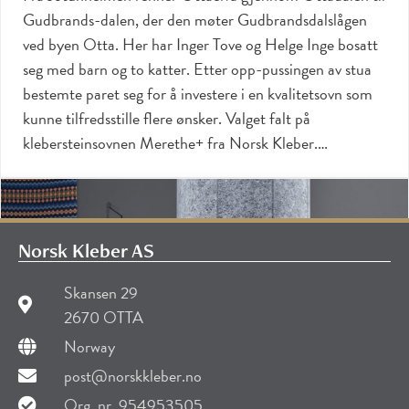
Gudbrands-dalen, der den møter Gudbrandsdalslågen
ved byen Otta. Her har Inger Tove og Helge Inge bosatt
seg med barn og to katter. Etter opp-pussingen av stua
bestemte paret seg for å investere i en kvalitetsovn som
kunne tilfredsstille flere ønsker. Valget falt på
klebersteinsovnen Merethe+ fra Norsk Kleber.…
Norsk Kleber AS
Skansen 29
2670 OTTA
Norway
post@norskkleber.no
Org. nr. 954953505