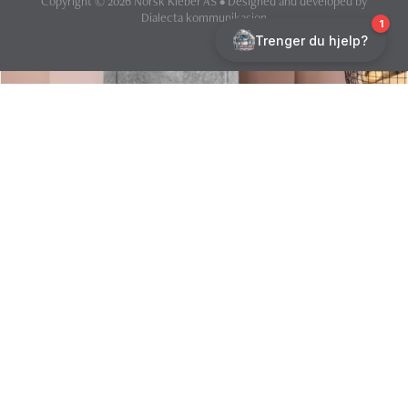
Copyright © 2026 Norsk Kleber AS • Designed and developed by
Dialecta kommunikasjon
Was macht unsere gemauerten
Specksteinöfen so einzigartig?
Since 1893 we have produced a special brand of
masonry heaters: genuine soapstone stoves. They are
developed according to century old principles and based
on timeless Scandinavian design.