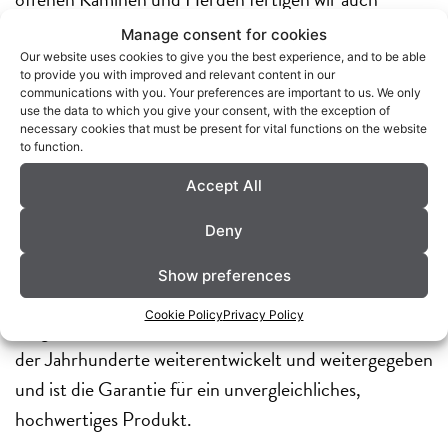
moderne Versionen, oftmals nach einer Zeichnung
Manage consent for cookies
von einem Architekten oder Kunden.
Our website uses cookies to give you the best experience, and to be able
to provide you with improved and relevant content in our
communications with you. Your preferences are important to us. We only
use the data to which you give your consent, with the exception of
Wir erwecken auf der Grundlage unseres Wissens von
necessary cookies that must be present for vital functions on the website
Kaminen und Speckstein solche Zeichnungen zum
to function.
Leben. Der fertige Kamin ist ein einzigartiges Produkt
Accept All
und wird mit Hilfe moderner computergesteuerten
Deny
Maschinen kombiniert mit Handwerkskunst
hergestellt. Unsere Produktionsmitarbeiter wurden
Show preferences
über Generationen hinweg in dieser Disziplin
Cookie Policy
Privacy Policy
ausgebildet. Das Wissen wird auf diese Weise im Laufe
der Jahrhunderte weiterentwickelt und weitergegeben
und ist die Garantie für ein unvergleichliches,
hochwertiges Produkt.