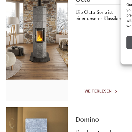
Our
you
Die Octo Serie ist
pre
einer unserer Klassiker.
wit
web
WEITERLESEN
Domino
Das elegante und