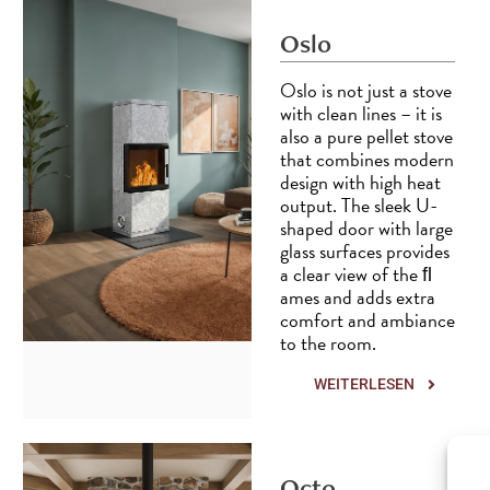
Oslo
Oslo is not just a stove
Assembly instructions Rome
with clean lines – it is
also a pure pellet stove
that combines modern
design with high heat
output. The sleek U-
shaped door with large
glass surfaces provides
a clear view of the ﬂ
ames and adds extra
comfort and ambiance
to the room.
WEITERLESEN
Octo