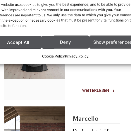
 website uses cookies to give you the best experience, and to be able to provide
 with improved and relevant content in our communications with you. Your
Kristin+ mit Krone.
ferences are important to us. We only use the data to which you give your consen
Der Speckstein-ofen
h the exception of necessary cookies that must be present for vital functions on 
eignet sich gut für
site to function.
größere Wohnräume
und insbesondere für
solche mit hohen
Accept All
Deny
Show preference
Decken.
Cookie Policy
Privacy Policy
WEITERLESEN
Marcello
Der Specksteinöfen