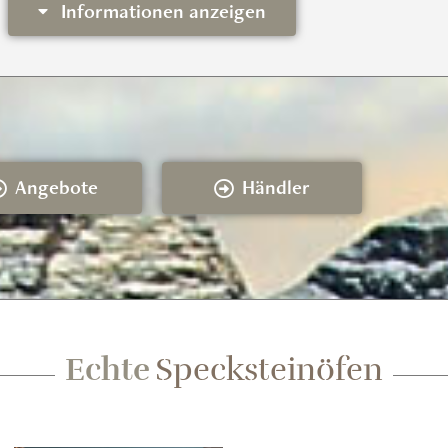
Informationen anzeigen
3 -12 kW
54 x 54 x 160 cm
145,3 cm
485 kg
Angebote
Händler
Firewall
Echte
Specksteinöfen
10 cm
10 cm