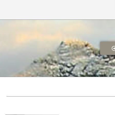
Roma
Output
D x W x H:
Height to centre of flue outlet
Weight
A fresh-air duct can be connected to the stove
Entfernungen
Holzarbeiten
Roma
Seite
40 cm
Hinter
35 cm