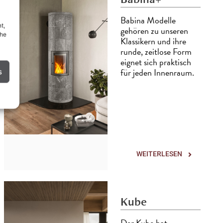
Babina Modelle
t,
gehören zu unseren
the
Klassikern und ihre
runde, zeitlose Form
eignet sich praktisch
für jeden Innenraum.
s
WEITERLESEN
Kube
Der Kube hat