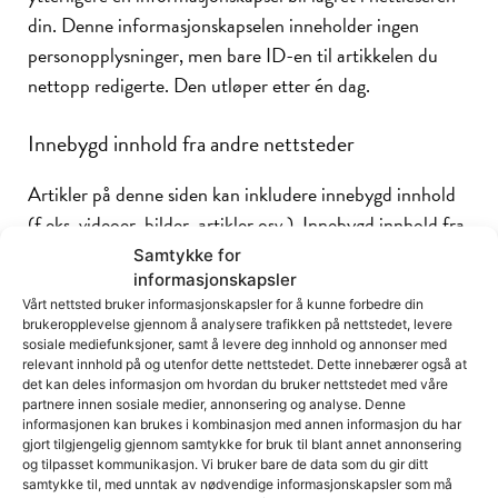
din. Denne informasjonskapselen inneholder ingen
personopplysninger, men bare ID-en til artikkelen du
nettopp redigerte. Den utløper etter én dag.
Innebygd innhold fra andre nettsteder
Artikler på denne siden kan inkludere innebygd innhold
(f.eks. videoer, bilder, artikler osv.). Innebygd innhold fra
andre nettsteder oppfører seg på nøyaktig samme måte
Samtykke for
informasjonskapsler
som om den besøkende hadde besøkt nettstedet som det
Vårt nettsted bruker informasjonskapsler for å kunne forbedre din
innebygde innholdet kommer fra.
brukeropplevelse gjennom å analysere trafikken på nettstedet, levere
sosiale mediefunksjoner, samt å levere deg innhold og annonser med
relevant innhold på og utenfor dette nettstedet. Dette innebærer også at
Disse nettstedene kan samle inn opplysninger om deg,
det kan deles informasjon om hvordan du bruker nettstedet med våre
bruke informasjonskapsler eller bygge inn
partnere innen sosiale medier, annonsering og analyse. Denne
informasjonen kan brukes i kombinasjon med annen informasjon du har
sporingssystemer fra en tredjepart og overvåke hva du
gjort tilgjengelig gjennom samtykke for bruk til blant annet annonsering
gjør via dette innebygde innholdet. Dette omfatter også
og tilpasset kommunikasjon. Vi bruker bare de data som du gir ditt
samtykke til, med unntak av nødvendige informasjonskapsler som må
sporing av handlingene dine via det innebygde innholdet