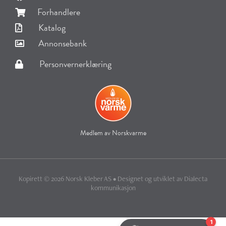
Forhandlere
Katalog
Annonsebank
Personvernerklæring
Medlem av Norskvarme
Kopirett © 2026 Norsk Kleber AS • Designet og utviklet av
Dialecta
kommunikasjon