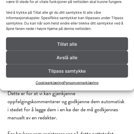
være til stede for at vitale funksjoner på nettsiden skal kunne fungere.
dersom du har en konto og er logget inn på nettstedet.
Ved å trykke på Tillat alle gir du ditt samtykke til alle våre
informasjonskapsler. Spesifikke samtykker kan tilpasses under Tilpass
Analyse
samtykke. Du kan når som helst endre eller trekke ditt samtykke ved å
åpne fanen nede i høyre hjørne på denne nettsiden.
Hvem vi deler dine opplysninger med
Tillat alle
Hvor lenge vi oppbevarer opplysninger
Avslå alle
om deg
Tilpass samtykke
Hvis du legger igjen en kommentar, blir kommentaren
Cookieerklæring
Personvernerklæring
og informasjon om kommentaren lagret på ubestemt tid.
Dette er for at vi kan gjenkjenne
oppfølgingskommentarer og godkjenne dem automatisk
i stedet for å legge dem i en kø der de må godkjennes
manuelt av en redaktør.
For brukere som registrerer seg på dette nettstedet