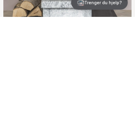
Otta
Otta er den gode tradisjonelle klebersteinsovnen og
er populær blant mange hus- og hytteeiere.
Norsk Kleber AS
Skansen 29