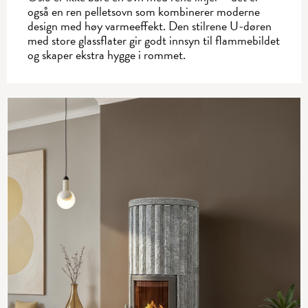
også en ren pelletsovn som kombinerer moderne
design med høy varmeeffekt. Den stilrene U-døren
med store glassflater gir godt innsyn til flammebildet
og skaper ekstra hygge i rommet.