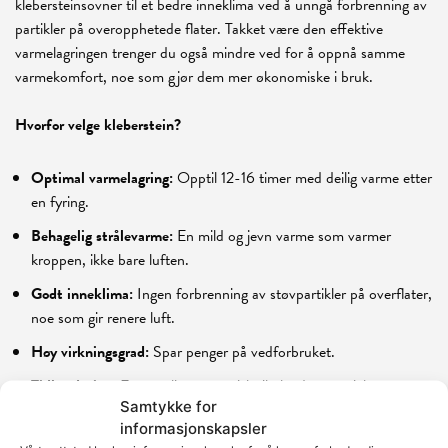
klebersteinsovner til et bedre inneklima ved å unngå forbrenning av
partikler på overopphetede flater. Takket være den effektive
varmelagringen trenger du også mindre ved for å oppnå samme
varmekomfort, noe som gjør dem mer økonomiske i bruk.
Hvorfor velge kleberstein?
Optimal varmelagring:
Opptil 12-16 timer med deilig varme etter
en fyring.
Behagelig strålevarme:
En mild og jevn varme som varmer
kroppen, ikke bare luften.
Godt inneklima:
Ingen forbrenning av støvpartikler på overflater,
noe som gir renere luft.
Høy virkningsgrad:
Spar penger på vedforbruket.
Tidløs design:
Et naturlig og estetisk tiltalende materiale som
Samtykke for
passer inn i de fleste hjem.
informasjonskapsler