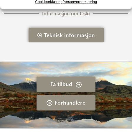
Cookieerklæring
Personvernerklæring
Informasjon om
Oslo
Teknisk informasjon
Oslo
Effekt
18,5 kW
Få tilbud
D x B x H
35 x 50 x 140 cm
Høyde senter røykuttak
125,2 cm
Forhandlere
Vekt
350 kg
Kan tilkobles friskluft