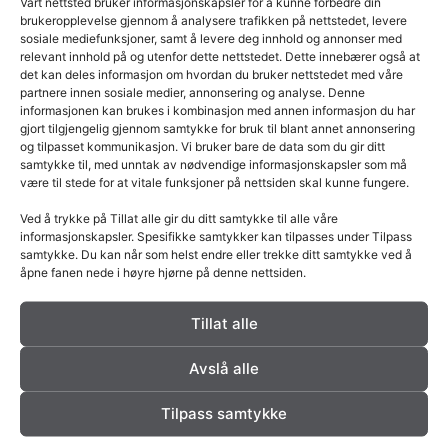
Vårt nettsted bruker informasjonskapsler for å kunne forbedre din
Hvordan fungerer det?
brukeropplevelse gjennom å analysere trafikken på nettstedet, levere
Når du fyrer i en klebersteinsovn, varmes steinen opp til kjernen.
sosiale mediefunksjoner, samt å levere deg innhold og annonser med
relevant innhold på og utenfor dette nettstedet. Dette innebærer også at
Denne varmen lagres i steinen og avgis gradvis over lang tid som
det kan deles informasjon om hvordan du bruker nettstedet med våre
infrarød stråling. Denne type strålevarme oppleves som spesielt
partnere innen sosiale medier, annonsering og analyse. Denne
behagelig og gir en følelse av velvære.
informasjonen kan brukes i kombinasjon med annen informasjon du har
gjort tilgjengelig gjennom samtykke for bruk til blant annet annonsering
og tilpasset kommunikasjon. Vi bruker bare de data som du gir ditt
Sammenlignet med andre ovner
samtykke til, med unntak av nødvendige informasjonskapsler som må
I motsetning til støpejerns- eller stålovner, som hovedsakelig
være til stede for at vitale funksjoner på nettsiden skal kunne fungere.
varmer luften, varmer klebersteinsovner både luften og
Ved å trykke på Tillat alle gir du ditt samtykke til alle våre
gjenstandene i rommet. Dette gir en mer jevn og behagelig
informasjonskapsler. Spesifikke samtykker kan tilpasses under Tilpass
varmefordeling, og reduserer risikoen for trekk.
samtykke. Du kan når som helst endre eller trekke ditt samtykke ved å
åpne fanen nede i høyre hjørne på denne nettsiden.
Konklusjon
Tillat alle
En klebersteinsovn er mer enn bare en varmekilde. Det er en
investering i komfort, helse og miljø. Med sin unike evne til å lagre
Avslå alle
og avgi varme, er klebersteinsovnen et naturlig valg for deg som
ønsker en bærekraftig og estetisk tiltalende varmekilde.
Tilpass samtykke