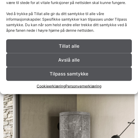
være til stede for at vitale funksjoner på nettsiden skal kunne fungere.
Octo
Ved å trykke på Tillat alle gir du ditt samtykke til alle våre
informasjonskapsler. Spesifikke samtykker kan tilpasses under Tilpass
samtykke. Du kan når som helst endre eller trekke ditt samtykke ved å
Octo-ovnene er blant våre klassikere. Sammen med
åpne fanen nede i høyre hjørne på denne nettsiden.
Babina ble grunnmodellen av Octo designet av
Björn Hultén på 80-tallet.
Tillat alle
Avslå alle
Tilpass samtykke
Cookieerklæring
Personvernerklæring