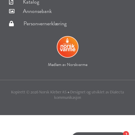
Katalog
Annonsebank
Personvernerklæring
Medlem av Norskvarme
Kopirett © 2026 Norsk Kleber AS • Designet og utviklet av
Dialecta
kommunikasjon