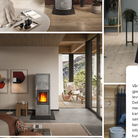
Vår
gje
lev
Det
med
kan
sam
bar
inf
kun