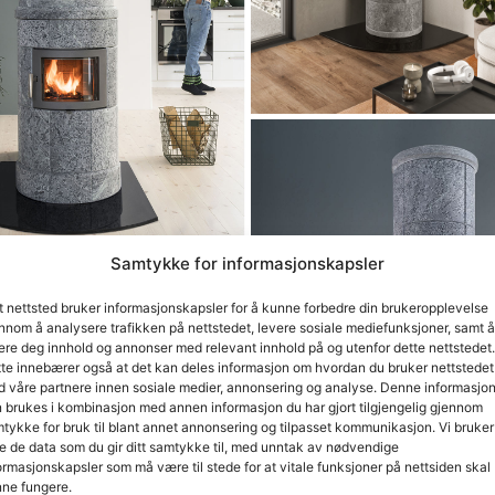
Samtykke for informasjonskapsler
t nettsted bruker informasjonskapsler for å kunne forbedre din brukeropplevelse
nnom å analysere trafikken på nettstedet, levere sosiale mediefunksjoner, samt å
ere deg innhold og annonser med relevant innhold på og utenfor dette nettstedet.
te innebærer også at det kan deles informasjon om hvordan du bruker nettstedet
 våre partnere innen sosiale medier, annonsering og analyse. Denne informasjo
 brukes i kombinasjon med annen informasjon du har gjort tilgjengelig gjennom
tykke for bruk til blant annet annonsering og tilpasset kommunikasjon. Vi bruker
e de data som du gir ditt samtykke til, med unntak av nødvendige
ormasjonskapsler som må være til stede for at vitale funksjoner på nettsiden skal
ne fungere.