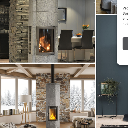
Ved
Spe
end
net