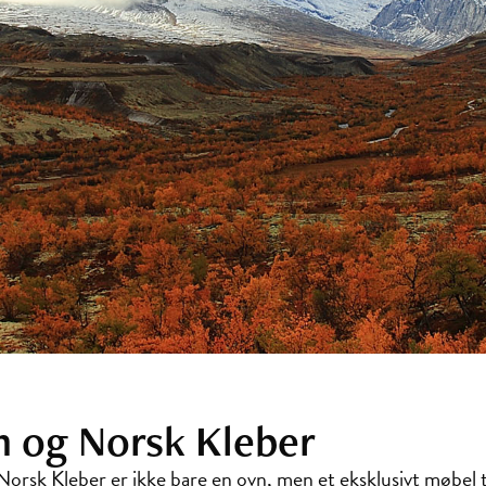
n og Norsk Kleber
Norsk Kleber er ikke bare en ovn, men et eksklusivt møbel t