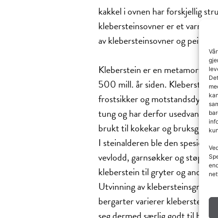
kakkel i ovnen har forskjellig st
klebersteinsovner er et varmend
av klebersteinsovner og peiser.
Vår
gje
Kleberstein er en metamorf berg
lev
Det
500 mill. år siden. Klebersteine
med
kan
frostsikker og motstandsdyktig 
sam
tung og har derfor usedvanlig g
bar
inf
brukt til kokekar og bruksgjens
kun
I steinalderen ble den spesielle 
Ved
vevlodd, garnsøkker og støpeform
Spe
end
kleberstein til gryter og andre 
net
Utvinning av klebersteinsgryter 
bergarter varierer klebersteinens
seg dermed særlig godt til bruk 