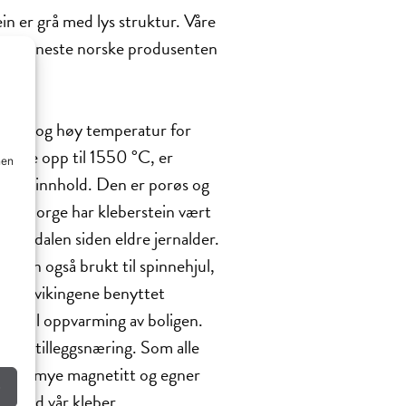
ein er grå med lys struktur. Våre
r den eneste norske produsenten
trykk og høy temperatur for
 varme opp til 1550 °C, er
nen
talkuminnhold. Den er porøs og
. I Norge har kleberstein vært
andsdalen siden eldre jernalder.
le den også brukt til spinnehjul,
er at vikingene benyttet
tein til oppvarming av boligen.
iktig tilleggsnæring. Som alle
oldsvis mye magnetitt og egner
e
mal med vår kleber.