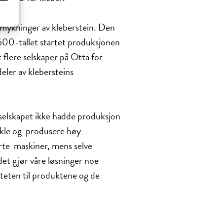
utsmykninger av kleberstein. Den
1600-tallet startet produksjonen
 flere selskaper på Otta for
eler av klebersteins
 selskapet ikke hadde produksjon
vikle og produsere høy
rte maskiner, mens selve
et gjør våre løsninger noe
iteten til produktene og de