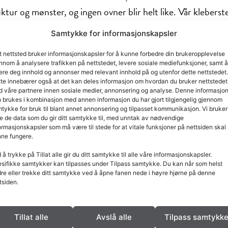
ruktur og mønster, og ingen ovner blir helt like. Vår kleberst
e kunststykke som vil vare i generasjoner. Norsk Kleber e
Samtykke for informasjonskapsler
t nettsted bruker informasjonskapsler for å kunne forbedre din brukeropplevelse
nnom å analysere trafikken på nettstedet, levere sosiale mediefunksjoner, samt å
art. Det betyr at den er dannet av andre bergarter under 
ere deg innhold og annonser med relevant innhold på og utenfor dette nettstedet.
te innebærer også at det kan deles informasjon om hvordan du bruker nettstedet
n er en myk steinart, lett å forme og god å ta på. Den tåler
 våre partnere innen sosiale medier, annonsering og analyse. Denne informasjo
 brukes i kombinasjon med annen informasjon du har gjort tilgjengelig gjennom
mot kjemikalier. Klebersteinen fra Norsk Kleber har høyt 
tykke for bruk til blant annet annonsering og tilpasset kommunikasjon. Vi bruker
od magasineringsevne og er naturens eget vidundermateriale
e de data som du gir ditt samtykke til, med unntak av nødvendige
ormasjonskapsler som må være til stede for at vitale funksjoner på nettsiden skal
tander like lenge som det har vært bosetning i Nord- Gudbr
ne fungere.
steinen brukt til køller, hakker og økser. Fra bronsealderen b
 å trykke på Tillat alle gir du ditt samtykke til alle våre informasjonskapsler.
er. Det er gjort funn i våre klebersteinsbrudd som fortell
sifikke samtykker kan tilpasses under Tilpass samtykke. Du kan når som helst
re eller trekke ditt samtykke ved å åpne fanen nede i høyre hjørne på denne
bruksting. Andre funn viser at vikingene også brukte klebers
tsiden.
som ble hugget direkte ut av fjellveggen, ble for mange en v
 kvalitet fra sted til sted. Vår kleberstein inneholder forh
Tillat alle
Avslå alle
Tilpass samtykk
i ovner og peiser. Varmeopptak, -lagring og -avgift er opti