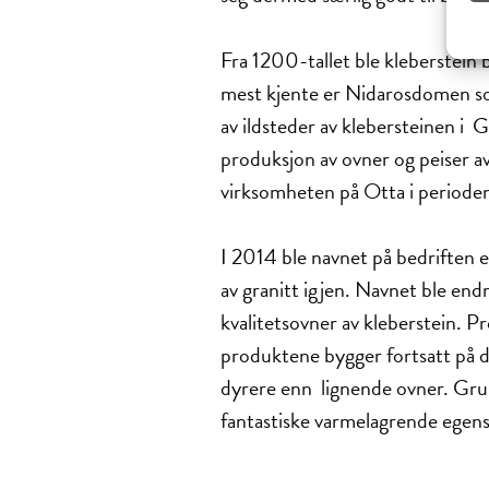
Fra 1200-tallet ble kleberstein 
mest kjente er Nidarosdomen som
av ildsteder av klebersteinen i 
produksjon av ovner og peiser a
virksomheten på Otta i periode
I 2014 ble navnet på bedriften 
av granitt igjen. Navnet ble end
kvalitetsovner av kleberstein.
produktene bygger fortsatt på d
dyrere enn lignende ovner. Grunn
fantastiske varmelagrende egen