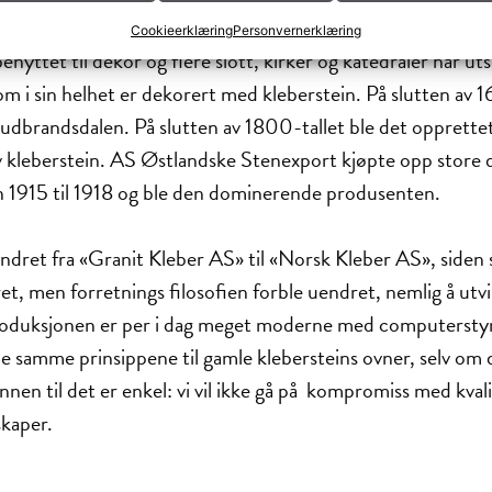
Cookieerklæring
Personvernerklæring
benyttet til dekor og flere slott, kirker og katedraler har 
 i sin helhet er dekorert med kleberstein. På slutten av 
Gudbrandsdalen. På slutten av 1800-tallet ble det opprettet
v kleberstein. AS Østlandske Stenexport kjøpte opp store d
n 1915 til 1918 og ble den dominerende produsenten.
endret fra «Granit Kleber AS» til «Norsk Kleber AS», siden
ret, men forretnings filosofien forble uendret, nemlig å ut
 Produksjonen er per i dag meget moderne med computersty
e samme prinsippene til gamle klebersteins ovner, selv om d
en til det er enkel: vi vil ikke gå på kompromiss med kval
skaper.