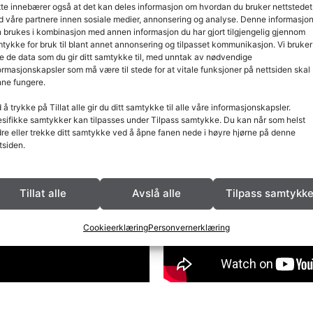
te innebærer også at det kan deles informasjon om hvordan du bruker nettstedet
Kristin
 våre partnere innen sosiale medier, annonsering og analyse. Denne informasjo
 brukes i kombinasjon med annen informasjon du har gjort tilgjengelig gjennom
tykke for bruk til blant annet annonsering og tilpasset kommunikasjon. Vi bruker
e de data som du gir ditt samtykke til, med unntak av nødvendige
ormasjonskapsler som må være til stede for at vitale funksjoner på nettsiden skal
ne fungere.
 å trykke på Tillat alle gir du ditt samtykke til alle våre informasjonskapsler.
sifikke samtykker kan tilpasses under Tilpass samtykke. Du kan når som helst
re eller trekke ditt samtykke ved å åpne fanen nede i høyre hjørne på denne
tsiden.
Octo+ 5
Tillat alle
Avslå alle
Tilpass samtykk
Cookieerklæring
Personvernerklæring