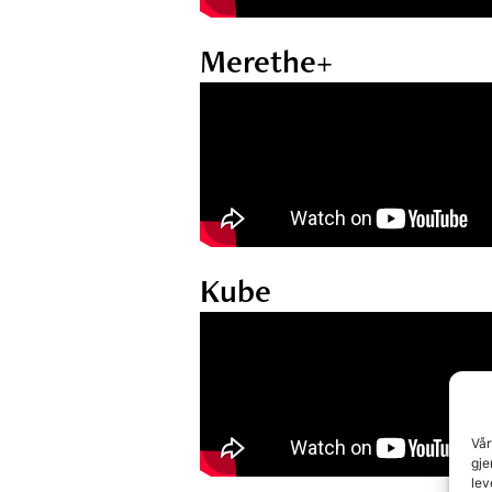
Merethe+
Kube
Vår
gje
lev