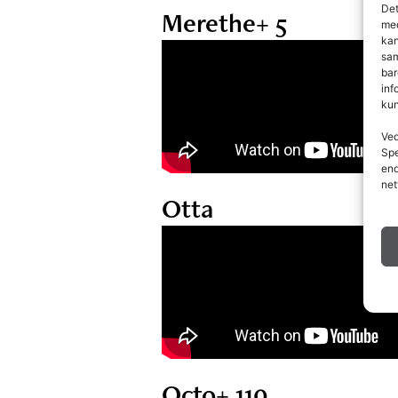
Det
Merethe+ 5
med
kan
sam
bar
inf
kun
Ved
Spe
end
net
Otta
Octo+ 110