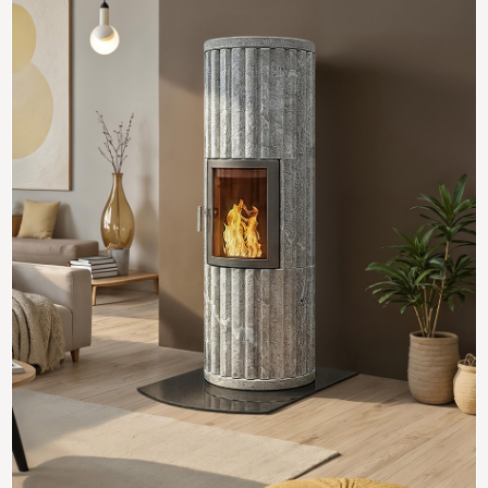
Octo 50 / Octo Pluss / Octo 100 og 110 Hjørne 95 x
95 cm
Vekt: 51 kg
Art.nr. 01-82-20 , sort granit
Art.nr. 01-82-29 , grå marmor
Octo+ 110