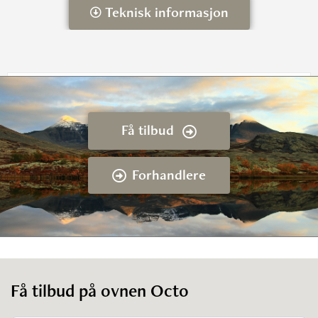
Teknisk informasjon
Octo
Effekt
3-12 kW
Få tilbud
Vedlengde
30 cm
Octo 50 3/4/5/6, OCTO +
Forhandlere
5/6
Dybde
50 cm
Bredde
50 cm
Kan tilkobles frisk luft
(Ø=100)
Få tilbud på ovnen Octo