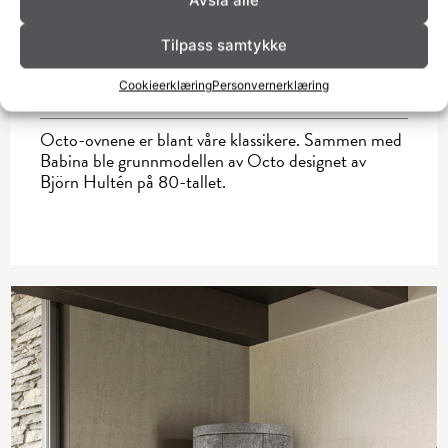
Avslå alle
Dybde
50 cm
Bredde
50 cm
Tilpass samtykke
Høyde
110 cm
Cookieerklæring
Personvernerklæring
Høyde senter røykrøruttak
95,3 cm
Octo
Vekt
350 kg
Octo-ovnene er blant våre klassikere. Sammen med
Babina ble grunnmodellen av Octo designet av
Björn Hultén på 80-tallet.
OCTO+ 160