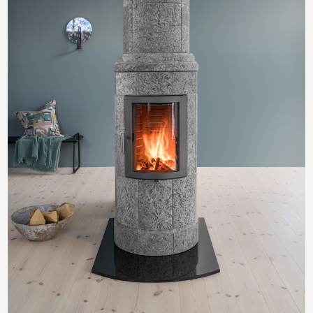
OCTO+ 185
6
Høyde
185 cm
Høyde senter røykeuttak
170,3 cm
Vekt
470 kg