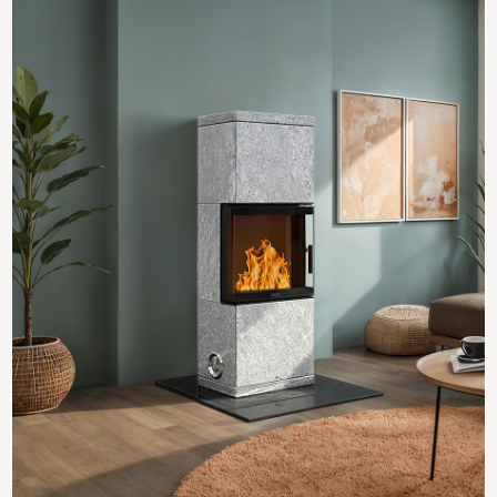
Octo 50 / Octo Pluss / Octo 100 og 110 Rettvegg 70
x 95 cm
Octo rettveggsplate 70/95 cm
Vekt: 36 kg
Art.nr. 01-82-21 , sort granit
Art.nr. 01-82-30 , grå marmor