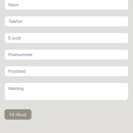
Avstander
Treverk
Brannmur
Få
tilbud
Octo 50 3/4/5/6
( Utgått
modell )
Side
35 cm
10 cm
Bak
30 cm
10 cm
Octo 100
( Utgått modell )
Side
35 cm
10 cm
Bak
30 cm
10 cm
Octo+ 110, Octo + 5/6
Med sideglass, side
65 cm
40 cm
Med sideglass, bak
35 cm
10 cm
Uten sideglass, side
40 cm
10 cm
Uten sideglass, bak
35 cm
10 cm
Få tilbud