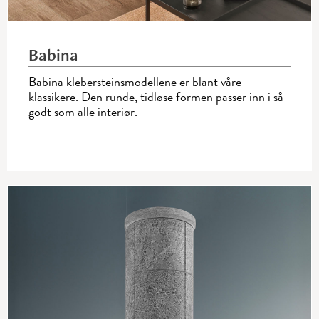
Babina
OCTO+ 185
Babina klebersteinsmodellene er blant våre
klassikere. Den runde, tidløse formen passer inn i så
godt som alle interiør.