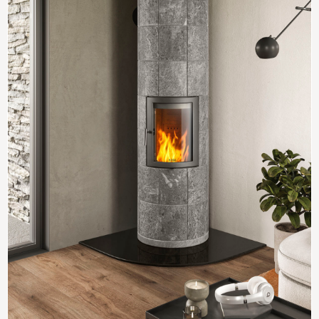
OCTO+ 160
5
Høyde
160 cm
Høyde senter røykrøruttak
145,3 cm
Vekt
400 kg