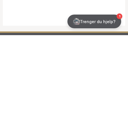
Norsk Kleber AS
Skansen 29
2670 OTTA
post@norskkleber.no
Org. nr. 954953505
Facebook
Forhandlere
Katalog
Annonsebank