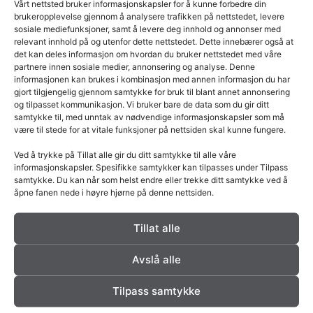
Vårt nettsted bruker informasjonskapsler for å kunne forbedre din
brukeropplevelse gjennom å analysere trafikken på nettstedet, levere
sosiale mediefunksjoner, samt å levere deg innhold og annonser med
relevant innhold på og utenfor dette nettstedet. Dette innebærer også at
det kan deles informasjon om hvordan du bruker nettstedet med våre
partnere innen sosiale medier, annonsering og analyse. Denne
informasjonen kan brukes i kombinasjon med annen informasjon du har
gjort tilgjengelig gjennom samtykke for bruk til blant annet annonsering
og tilpasset kommunikasjon. Vi bruker bare de data som du gir ditt
samtykke til, med unntak av nødvendige informasjonskapsler som må
være til stede for at vitale funksjoner på nettsiden skal kunne fungere.
Hva gjør en klebersteinsovn fra Norsk
Ved å trykke på Tillat alle gir du ditt samtykke til alle våre
Kleber unik?
informasjonskapsler. Spesifikke samtykker kan tilpasses under Tilpass
samtykke. Du kan når som helst endre eller trekke ditt samtykke ved å
åpne fanen nede i høyre hjørne på denne nettsiden.
Ekte varme. Ekte kleberstein. Det finnes mange
ovner. Men bare én type kombinerer varmelagring,
Tillat alle
estetisk design og bærekraftig naturstein i
Avslå alle
LES MER »
Tilpass samtykke