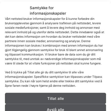
Med en røyk suger fra Exodraft har du alltid god
Samtykke for
informasjonskapsler
trekk i pipen og dermed bedre ut nyttelse av
Vårt nettsted bruker informasjonskapsler for å kunne forbedre din
brenslet og ovnen, samt en bedre og renere
brukeropplevelse gjennom å analysere trafikken på nettstedet, levere
sosiale mediefunksjoner, samt å levere deg innhold og annonser med
forbrenning. Exodraft fører en rekke røyksuger-
relevant innhold på og utenfor dette nettstedet. Dette innebærer også at
modeller, så du kan velge den som passer ditt
det kan deles informasjon om hvordan du bruker nettstedet med våre
partnere innen sosiale medier, annonsering og analyse. Denne
ildsted og din bolig.
informasjonen kan brukes i kombinasjon med annen informasjon du har
gjort tilgjengelig gjennom samtykke for bruk til blant annet annonsering
og tilpasset kommunikasjon. Vi bruker bare de data som du gir ditt
samtykke til, med unntak av nødvendige informasjonskapsler som må
være til stede for at vitale funksjoner på nettsiden skal kunne fungere.
Ved å trykke på Tillat alle gir du ditt samtykke til alle våre
informasjonskapsler. Spesifikke samtykker kan tilpasses under Tilpass
samtykke. Du kan når som helst endre eller trekke ditt samtykke ved å
åpne fanen nede i høyre hjørne på denne nettsiden.
Norsk Kleber AS
Tillat alle
Skansen 29
2670 OTTA
Avslå alle