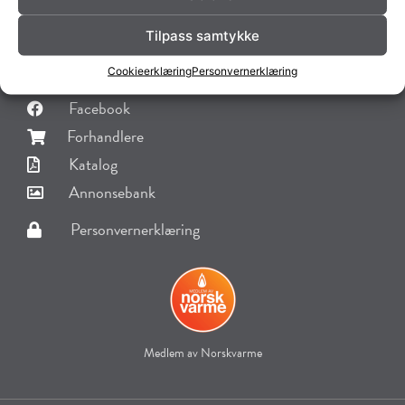
post@norskkleber.no
Tilpass samtykke
Org. nr. 954953505
Cookieerklæring
Personvernerklæring
Facebook
Forhandlere
Katalog
Annonsebank
Personvernerklæring
Medlem av Norskvarme