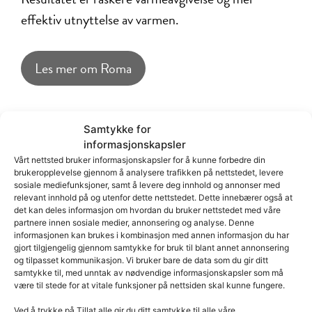
effektiv utnyttelse av varmen.
Les mer om Roma
Se Roma på Boligmessen
Samtykke for
informasjonskapsler
Du finner Roma på stand F17/F-19 sammen med
Vårt nettsted bruker informasjonskapsler for å kunne forbedre din
Henriksen Peisforum
på Boligmessen i
brukeropplevelse gjennom å analysere trafikken på nettstedet, levere
sosiale mediefunksjoner, samt å levere deg innhold og annonser med
Oslo/Hellerudsletta 27. februar – 1. mars.
relevant innhold på og utenfor dette nettstedet. Dette innebærer også at
det kan deles informasjon om hvordan du bruker nettstedet med våre
partnere innen sosiale medier, annonsering og analyse. Denne
informasjonen kan brukes i kombinasjon med annen informasjon du har
gjort tilgjengelig gjennom samtykke for bruk til blant annet annonsering
og tilpasset kommunikasjon. Vi bruker bare de data som du gir ditt
samtykke til, med unntak av nødvendige informasjonskapsler som må
være til stede for at vitale funksjoner på nettsiden skal kunne fungere.
Ved å trykke på Tillat alle gir du ditt samtykke til alle våre