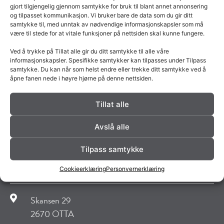
gjort tilgjengelig gjennom samtykke for bruk til blant annet annonsering
mai 2026
og tilpasset kommunikasjon. Vi bruker bare de data som du gir ditt
april 2026
samtykke til, med unntak av nødvendige informasjonskapsler som må
være til stede for at vitale funksjoner på nettsiden skal kunne fungere.
mars 2026
Ved å trykke på Tillat alle gir du ditt samtykke til alle våre
februar 2026
informasjonskapsler. Spesifikke samtykker kan tilpasses under Tilpass
desember 2025
samtykke. Du kan når som helst endre eller trekke ditt samtykke ved å
åpne fanen nede i høyre hjørne på denne nettsiden.
oktober 2025
mai 2025
Tillat alle
februar 2019
Avslå alle
desember 2018
november 2018
Tilpass samtykke
Cookieerklæring
Personvernerklæring
Norsk Kleber AS
Skansen 29
2670 OTTA