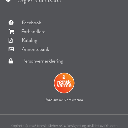
Org. nr. 954953505
Facebook
Forhandlere
Katalog
Annonsebank
Personvernerklæring
Medlem av Norskvarme
Kopirett © 2026 Norsk Kleber AS • Designet og utviklet av
Dialecta