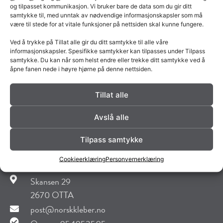
april 2026
og tilpasset kommunikasjon. Vi bruker bare de data som du gir ditt
samtykke til, med unntak av nødvendige informasjonskapsler som må
mars 2026
være til stede for at vitale funksjoner på nettsiden skal kunne fungere.
februar 2026
Ved å trykke på Tillat alle gir du ditt samtykke til alle våre
desember 2025
informasjonskapsler. Spesifikke samtykker kan tilpasses under Tilpass
samtykke. Du kan når som helst endre eller trekke ditt samtykke ved å
oktober 2025
åpne fanen nede i høyre hjørne på denne nettsiden.
mai 2025
Tillat alle
februar 2019
desember 2018
Avslå alle
november 2018
Tilpass samtykke
Norsk Kleber AS
Cookieerklæring
Personvernerklæring
Skansen 29
2670 OTTA
post@norskkleber.no