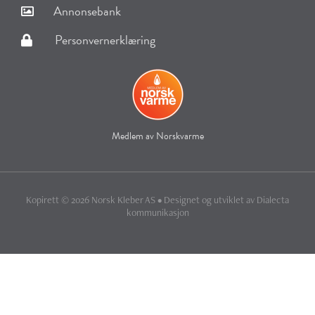
Annonsebank
Personvernerklæring
Medlem av Norskvarme
Kopirett © 2026 Norsk Kleber AS • Designet og utviklet av
Dialecta
kommunikasjon