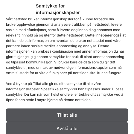
Samtykke for
informasjonskapsler
Vårt nettsted bruker informasjonskapsler for å kunne forbedre din
brukeropplevelse gjennom å analysere trafikken på nettstedet, levere
sosiale mediefunksjoner, samt å levere deg innhold og annonser med
relevant innhold på og utenfor dette nettstedet. Dette innebærer også at
det kan deles informasjon om hvordan du bruker nettstedet med våre
partnere innen sosiale medier, annonsering og analyse. Denne
informasjonen kan brukes i kombinasjon med annen informasjon du har
gjort tilgjengelig gjennom samtykke for bruk til blant annet annonsering
og tilpasset kommunikasjon. Vi bruker bare de data som du gir ditt
samtykke til, med unntak av nødvendige informasjonskapsler som må
være til stede for at vitale funksjoner på nettsiden skal kunne fungere.
Ved å trykke på Tillat alle gir du ditt samtykke til alle våre
4.
Design, materiale og levetid
informasjonskapsler. Spesifikke samtykker kan tilpasses under Tilpass
samtykke. Du kan når som helst endre eller trekke ditt samtykke ved å
åpne fanen nede i høyre hjørne på denne nettsiden.
En ovn er ikke et impulskjøp. Den blir en del av
hjemmet ditt i flere tiår, og den vil prege rommet
Tillat alle
den står i, visuelt og funksjonelt.
Avslå alle