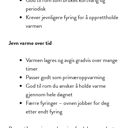
God til rom som brukes kortvarig og
periodisk
Krever jevnligere fyring for å opprettholde
varmen
Jevn varme over tid
Varmen lagres og avgis gradvis over mange
timer
Passer godt som primæroppvarming
God til rom du ønsker å holde varme
gjennom hele døgnet
Færre fyringer – ovnen jobber for deg
etter endt fyring