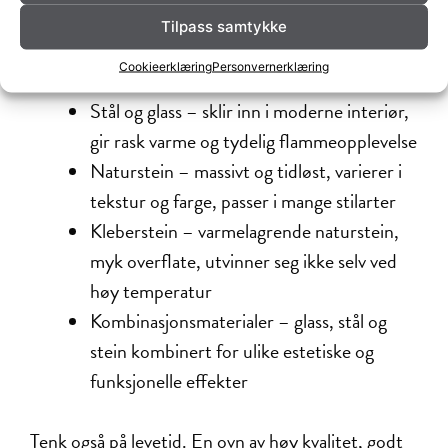
Materiale og overflate påvirker mer enn
Tilpass samtykke
utseendet:
Cookieerklæring
Personvernerklæring
Stål og glass – sklir inn i moderne interiør,
gir rask varme og tydelig flammeopplevelse
Naturstein – massivt og tidløst, varierer i
tekstur og farge, passer i mange stilarter
Kleberstein – varmelagrende naturstein,
myk overflate, utvinner seg ikke selv ved
høy temperatur
Kombinasjonsmaterialer – glass, stål og
stein kombinert for ulike estetiske og
funksjonelle effekter
Tenk også på levetid. En ovn av høy kvalitet, godt