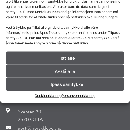
gjort tilgjengelig gjennom samtykke for bruk til blant annet annonsering
og tilpasset kommunikasjon. Vi bruker bare de data som du gir ditt
samtykke til, med unntak av nødvendige informasjonskapsler som må
være til stede for at vitale funksjoner på nettsiden skal kunne fungere.
Se vår nye modell Roma på
Ved å trykke på Tillat alle gir du ditt samtykke til alle våre
Boligmessen
informasjonskapsler. Spesifikke samtykker kan tilpasses under Tilpass
samtykke. Du kan når som helst endre eller trekke ditt samtykke ved å
åpne fanen nede i høyre hjørne på denne nettsiden.
LES MER »
Tillat alle
Avslå alle
Tilpass samtykke
Cookieerklæring
Personvernerklæring
Norsk Kleber AS
Skansen 29
2670 OTTA
post@norskkleber.no