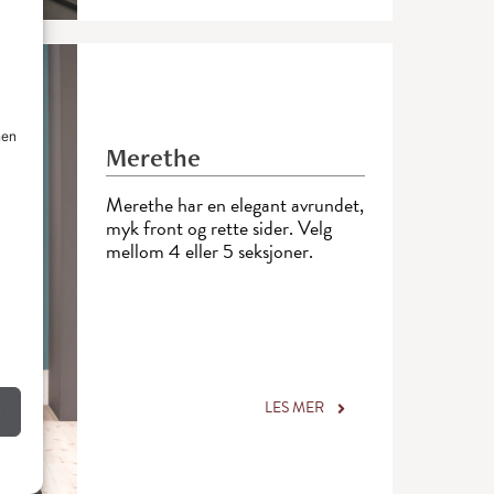
nen
Merethe
Merethe har en elegant avrundet,
myk front og rette sider. Velg
mellom 4 eller 5 seksjoner.
LES MER
e