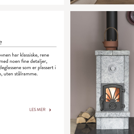
e
vnen har klassiske, rene
, med noen fine detaljer,
deglassene som er plassert i
n, uten stålramme.
LES MER