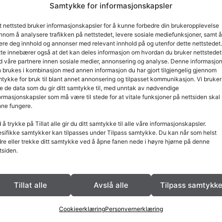
Samtykke for informasjonskapsler
t nettsted bruker informasjonskapsler for å kunne forbedre din brukeropplevelse
nnom å analysere trafikken på nettstedet, levere sosiale mediefunksjoner, samt å
ere deg innhold og annonser med relevant innhold på og utenfor dette nettstedet.
te innebærer også at det kan deles informasjon om hvordan du bruker nettstedet
 våre partnere innen sosiale medier, annonsering og analyse. Denne informasjo
tin +
 brukes i kombinasjon med annen informasjon du har gjort tilgjengelig gjennom
tykke for bruk til blant annet annonsering og tilpasset kommunikasjon. Vi bruker
e de data som du gir ditt samtykke til, med unntak av nødvendige
n+ modellene egner seg
ormasjonskapsler som må være til stede for at vitale funksjoner på nettsiden skal
godt i større stuer, gjerne
ne fungere.
tt ekstra høyde under
 å trykke på Tillat alle gir du ditt samtykke til alle våre informasjonskapsler.
sifikke samtykker kan tilpasses under Tilpass samtykke. Du kan når som helst
re eller trekke ditt samtykke ved å åpne fanen nede i høyre hjørne på denne
tsiden.
LES MER
Tillat alle
Avslå alle
Tilpass samtykk
Cookieerklæring
Personvernerklæring