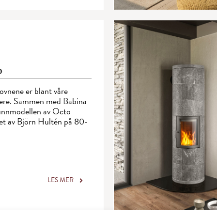
o
vnene er blant våre
ikere. Sammen med Babina
runnmodellen av Octo
et av Björn Hultén på 80-
LES MER