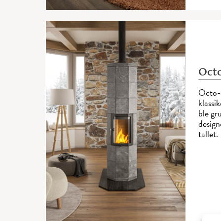
Oct
Octo-o
klass
ble g
design
tallet.