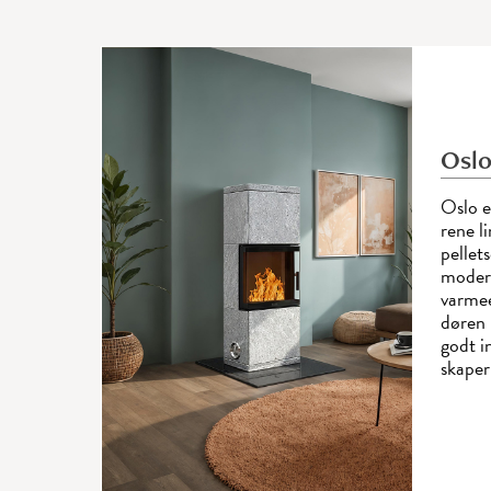
Osl
Oslo e
rene l
pellet
moder
varmee
døren 
godt i
skaper