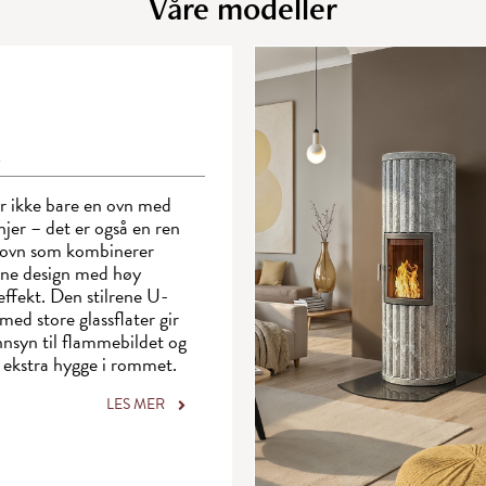
Våre modeller
o
r ikke bare en ovn med
injer – det er også en ren
sovn som kombinerer
ne design med høy
ffekt. Den stilrene U-
med store glassflater gir
nnsyn til flammebildet og
 ekstra hygge i rommet.
LES MER