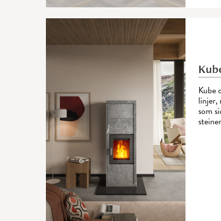
Kub
Kube o
linjer
som si
steine