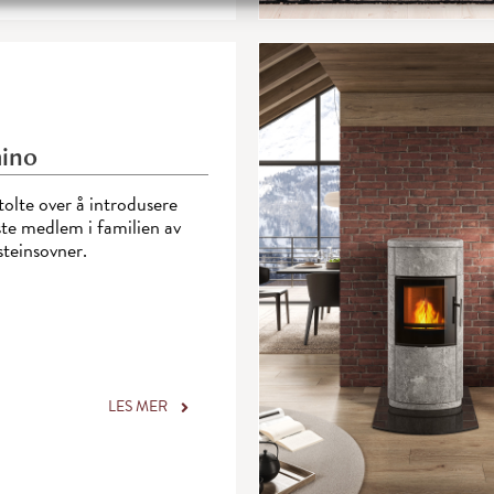
ino
stolte over å introdusere
iste medlem i familien av
steinsovner.
LES MER